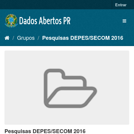
Pular
Entrar
para
o
Toggl
conteúdo
naviga
Grupos
Pesquisas DEPES/SECOM 2016
Pesquisas DEPES/SECOM 2016