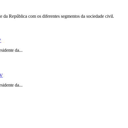
 da República com os diferentes segmentos da sociedade civil.
V
idente da...
V
idente da...