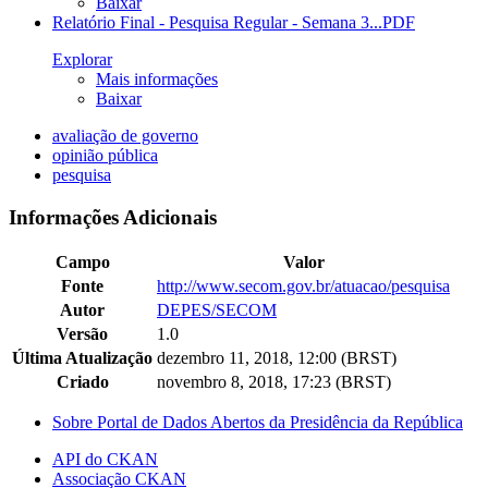
Baixar
Relatório Final - Pesquisa Regular - Semana 3...
PDF
Explorar
Mais informações
Baixar
avaliação de governo
opinião pública
pesquisa
Informações Adicionais
Campo
Valor
Fonte
http://www.secom.gov.br/atuacao/pesquisa
Autor
DEPES/SECOM
Versão
1.0
Última Atualização
dezembro 11, 2018, 12:00 (BRST)
Criado
novembro 8, 2018, 17:23 (BRST)
Sobre Portal de Dados Abertos da Presidência da República
API do CKAN
Associação CKAN