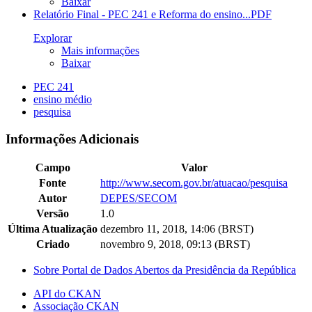
Baixar
Relatório Final - PEC 241 e Reforma do ensino...
PDF
Explorar
Mais informações
Baixar
PEC 241
ensino médio
pesquisa
Informações Adicionais
Campo
Valor
Fonte
http://www.secom.gov.br/atuacao/pesquisa
Autor
DEPES/SECOM
Versão
1.0
Última Atualização
dezembro 11, 2018, 14:06 (BRST)
Criado
novembro 9, 2018, 09:13 (BRST)
Sobre Portal de Dados Abertos da Presidência da República
API do CKAN
Associação CKAN