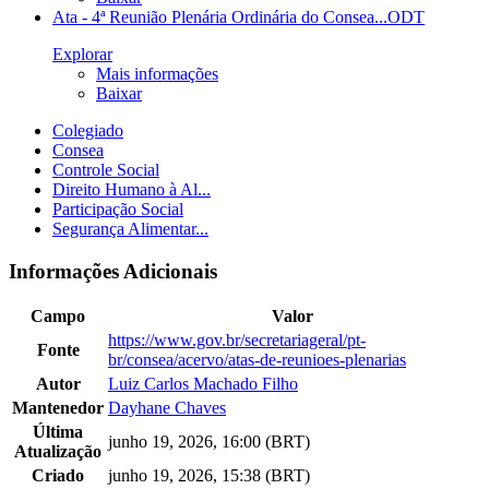
Ata - 4ª Reunião Plenária Ordinária do Consea...
ODT
Explorar
Mais informações
Baixar
Colegiado
Consea
Controle Social
Direito Humano à Al...
Participação Social
Segurança Alimentar...
Informações Adicionais
Campo
Valor
https://www.gov.br/secretariageral/pt-
Fonte
br/consea/acervo/atas-de-reunioes-plenarias
Autor
Luiz Carlos Machado Filho
Mantenedor
Dayhane Chaves
Última
junho 19, 2026, 16:00 (BRT)
Atualização
Criado
junho 19, 2026, 15:38 (BRT)