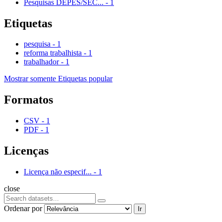
Pesquisas DEPES/SEC...
-
1
Etiquetas
pesquisa
-
1
reforma trabalhista
-
1
trabalhador
-
1
Mostrar somente Etiquetas popular
Formatos
CSV
-
1
PDF
-
1
Licenças
Licença não especif...
-
1
close
Ordenar por
Ir