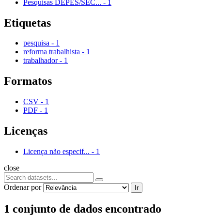
Pesquisas DEPES/SEC...
-
1
Etiquetas
pesquisa
-
1
reforma trabalhista
-
1
trabalhador
-
1
Formatos
CSV
-
1
PDF
-
1
Licenças
Licença não especif...
-
1
close
Ordenar por
Ir
1 conjunto de dados encontrado