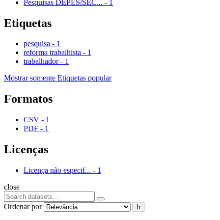
Pesquisas DEPES/SEC...
-
1
Etiquetas
pesquisa
-
1
reforma trabalhista
-
1
trabalhador
-
1
Mostrar somente Etiquetas popular
Formatos
CSV
-
1
PDF
-
1
Licenças
Licença não especif...
-
1
close
Ordenar por
Ir