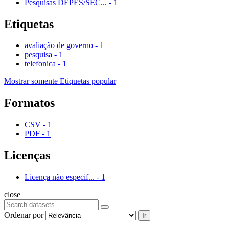
Pesquisas DEPES/SEC...
-
1
Etiquetas
avaliação de governo
-
1
pesquisa
-
1
telefonica
-
1
Mostrar somente Etiquetas popular
Formatos
CSV
-
1
PDF
-
1
Licenças
Licença não especif...
-
1
close
Ordenar por
Ir