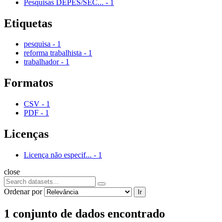
Pesquisas DEPES/SEC...
-
1
Etiquetas
pesquisa
-
1
reforma trabalhista
-
1
trabalhador
-
1
Formatos
CSV
-
1
PDF
-
1
Licenças
Licença não especif...
-
1
close
Ordenar por
Ir
1 conjunto de dados encontrado