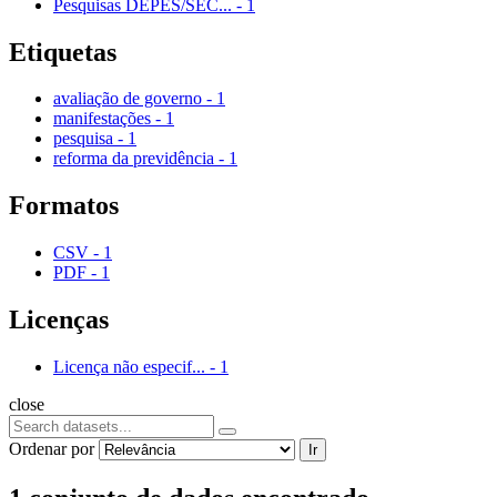
Pesquisas DEPES/SEC...
-
1
Etiquetas
avaliação de governo
-
1
manifestações
-
1
pesquisa
-
1
reforma da previdência
-
1
Formatos
CSV
-
1
PDF
-
1
Licenças
Licença não especif...
-
1
close
Ordenar por
Ir