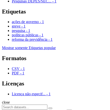
Pesquisas DEPES/SEC...
-
1
Etiquetas
ações de governo
-
1
greve
-
1
pesquisa
-
1
políticas públicas
-
1
reforma da previdência
-
1
Mostrar somente Etiquetas popular
Formatos
CSV
-
1
PDF
-
1
Licenças
Licença não especif...
-
1
close