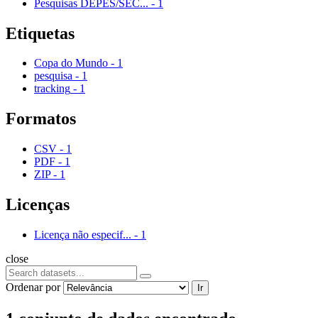
Pesquisas DEPES/SEC...
-
1
Etiquetas
Copa do Mundo
-
1
pesquisa
-
1
tracking
-
1
Formatos
CSV
-
1
PDF
-
1
ZIP
-
1
Licenças
Licença não especif...
-
1
close
Ordenar por
Ir