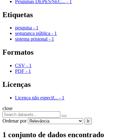
Pesquisas DEPES/SEC...
-
1
Etiquetas
pesquisa
-
1
segurança pública
-
1
sistema prisional
-
1
Formatos
CSV
-
1
PDF
-
1
Licenças
Licença não especif...
-
1
close
Ordenar por
Ir
1 conjunto de dados encontrado