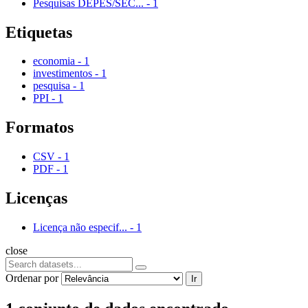
Pesquisas DEPES/SEC...
-
1
Etiquetas
economia
-
1
investimentos
-
1
pesquisa
-
1
PPI
-
1
Formatos
CSV
-
1
PDF
-
1
Licenças
Licença não especif...
-
1
close
Ordenar por
Ir