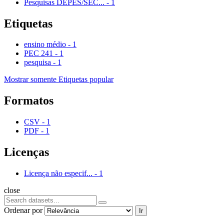
Pesquisas DEPES/SEC...
-
1
Etiquetas
ensino médio
-
1
PEC 241
-
1
pesquisa
-
1
Mostrar somente Etiquetas popular
Formatos
CSV
-
1
PDF
-
1
Licenças
Licença não especif...
-
1
close
Ordenar por
Ir