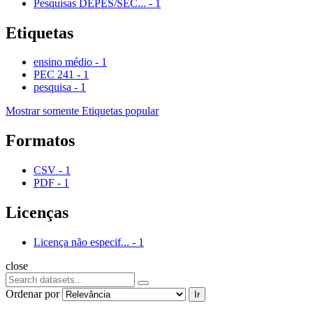
Pesquisas DEPES/SEC...
-
1
Etiquetas
ensino médio
-
1
PEC 241
-
1
pesquisa
-
1
Mostrar somente Etiquetas popular
Formatos
CSV
-
1
PDF
-
1
Licenças
Licença não especif...
-
1
close
Ordenar por
Ir