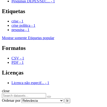
Pesquisas DEPES/SEC...
-
1
Etiquetas
crise
-
1
crise política
-
1
pesquisa
-
1
Mostrar somente Etiquetas popular
Formatos
CSV
-
1
PDF
-
1
Licenças
Licença não especif...
-
1
close
Ordenar por
Ir