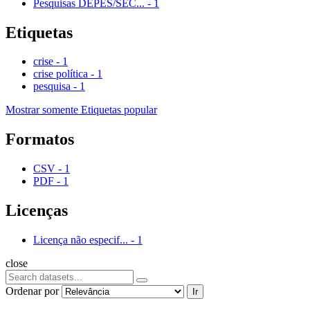
Pesquisas DEPES/SEC...
-
1
Etiquetas
crise
-
1
crise política
-
1
pesquisa
-
1
Mostrar somente Etiquetas popular
Formatos
CSV
-
1
PDF
-
1
Licenças
Licença não especif...
-
1
close
Ordenar por
Ir