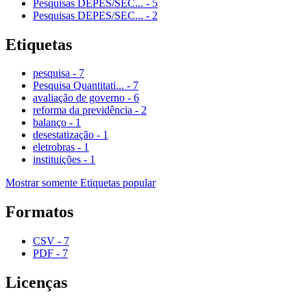
Pesquisas DEPES/SEC...
-
5
Pesquisas DEPES/SEC...
-
2
Etiquetas
pesquisa
-
7
Pesquisa Quantitati...
-
7
avaliação de governo
-
6
reforma da previdência
-
2
balanço
-
1
desestatização
-
1
eletrobras
-
1
instituições
-
1
Mostrar somente Etiquetas popular
Formatos
CSV
-
7
PDF
-
7
Licenças