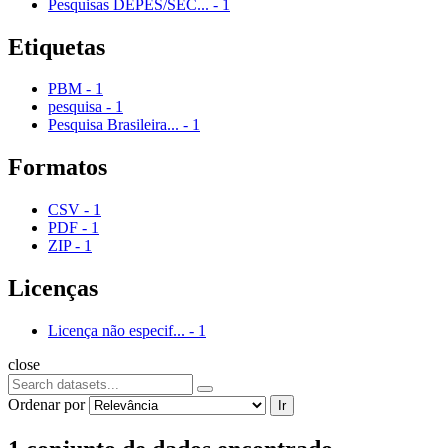
Pesquisas DEPES/SEC...
-
1
Etiquetas
PBM
-
1
pesquisa
-
1
Pesquisa Brasileira...
-
1
Formatos
CSV
-
1
PDF
-
1
ZIP
-
1
Licenças
Licença não especif...
-
1
close
Ordenar por
Ir