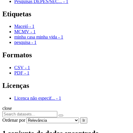
Pesquisas DEPES/SEC...
-
1
Etiquetas
Maceió
-
1
MCMV
-
1
minha casa minha vida
-
1
pesquisa
-
1
Formatos
CSV
-
1
PDF
-
1
Licenças
Licença não especif...
-
1
close
Ordenar por
Ir