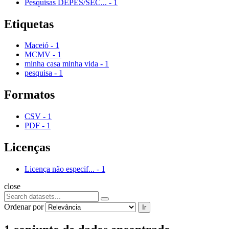
Pesquisas DEPES/SEC...
-
1
Etiquetas
Maceió
-
1
MCMV
-
1
minha casa minha vida
-
1
pesquisa
-
1
Formatos
CSV
-
1
PDF
-
1
Licenças
Licença não especif...
-
1
close
Ordenar por
Ir