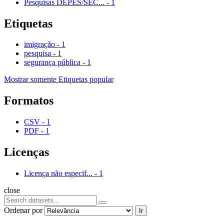
Pesquisas DEPES/SEC...
-
1
Etiquetas
imigração
-
1
pesquisa
-
1
segurança pública
-
1
Mostrar somente Etiquetas popular
Formatos
CSV
-
1
PDF
-
1
Licenças
Licença não especif...
-
1
close
Ordenar por
Ir