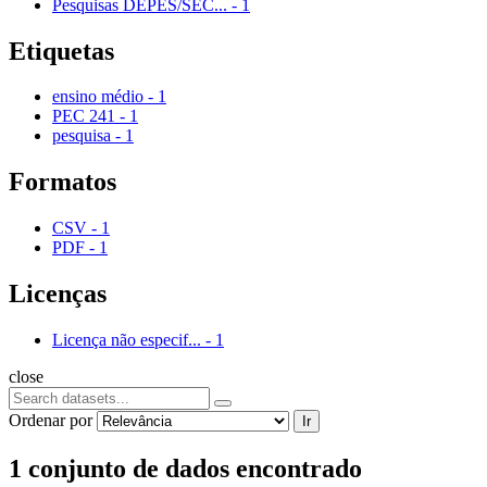
Pesquisas DEPES/SEC...
-
1
Etiquetas
ensino médio
-
1
PEC 241
-
1
pesquisa
-
1
Formatos
CSV
-
1
PDF
-
1
Licenças
Licença não especif...
-
1
close
Ordenar por
Ir
1 conjunto de dados encontrado