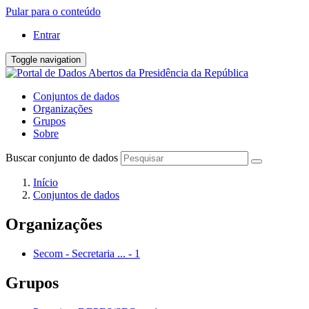
Pular para o conteúdo
Entrar
Toggle navigation
Conjuntos de dados
Organizações
Grupos
Sobre
Buscar conjunto de dados
Início
Conjuntos de dados
Organizações
Secom - Secretaria ...
-
1
Grupos