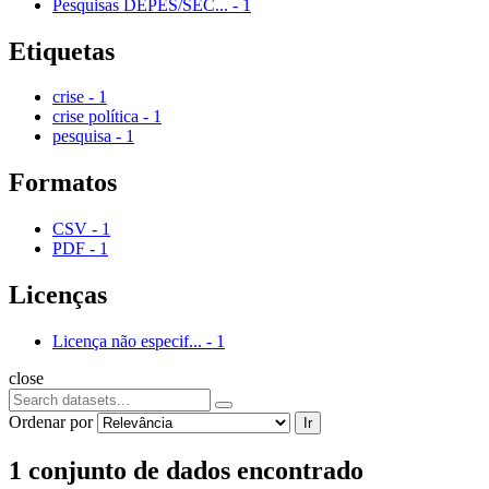
Pesquisas DEPES/SEC...
-
1
Etiquetas
crise
-
1
crise política
-
1
pesquisa
-
1
Formatos
CSV
-
1
PDF
-
1
Licenças
Licença não especif...
-
1
close
Ordenar por
Ir
1 conjunto de dados encontrado