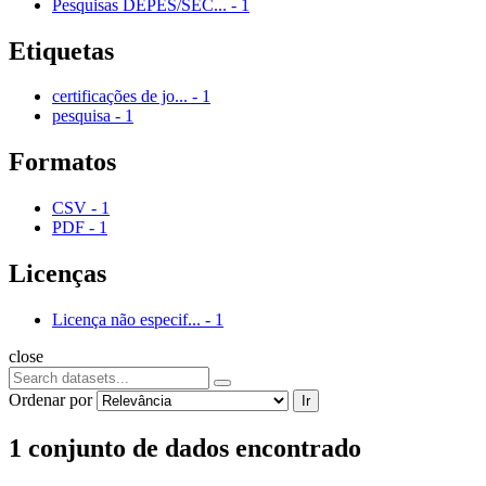
Pesquisas DEPES/SEC...
-
1
Etiquetas
certificações de jo...
-
1
pesquisa
-
1
Formatos
CSV
-
1
PDF
-
1
Licenças
Licença não especif...
-
1
close
Ordenar por
Ir
1 conjunto de dados encontrado