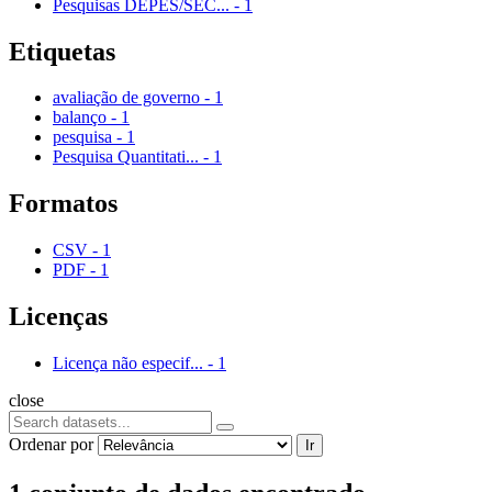
Pesquisas DEPES/SEC...
-
1
Etiquetas
avaliação de governo
-
1
balanço
-
1
pesquisa
-
1
Pesquisa Quantitati...
-
1
Formatos
CSV
-
1
PDF
-
1
Licenças
Licença não especif...
-
1
close
Ordenar por
Ir