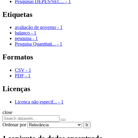
Pesquisas DEPES/SEC...
-
1
Etiquetas
avaliação de governo
-
1
balanço
-
1
pesquisa
-
1
Pesquisa Quantitati...
-
1
Formatos
CSV
-
1
PDF
-
1
Licenças
Licença não especif...
-
1
close
Ordenar por
Ir