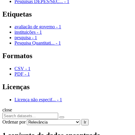
Pesquisas DEPES/SEC...
-
1
Etiquetas
avaliação de governo
-
1
instituições
-
1
pesquisa
-
1
Pesquisa Quantitati...
-
1
Formatos
CSV
-
1
PDF
-
1
Licenças
Licença não especif...
-
1
close
Ordenar por
Ir