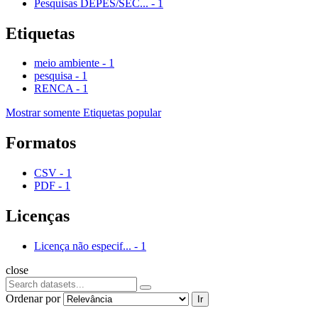
Pesquisas DEPES/SEC...
-
1
Etiquetas
meio ambiente
-
1
pesquisa
-
1
RENCA
-
1
Mostrar somente Etiquetas popular
Formatos
CSV
-
1
PDF
-
1
Licenças
Licença não especif...
-
1
close
Ordenar por
Ir