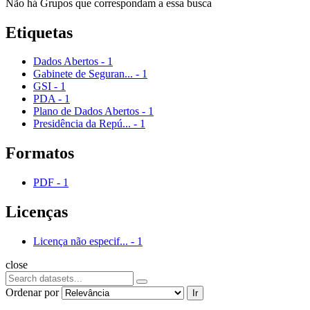
Não há Grupos que correspondam a essa busca
Etiquetas
Dados Abertos
-
1
Gabinete de Seguran...
-
1
GSI
-
1
PDA
-
1
Plano de Dados Abertos
-
1
Presidência da Repú...
-
1
Formatos
PDF
-
1
Licenças
Licença não especif...
-
1
close
Ordenar por
Ir