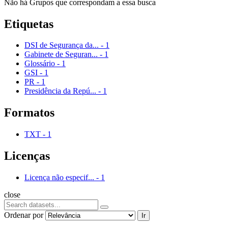
Não há Grupos que correspondam a essa busca
Etiquetas
DSI de Segurança da...
-
1
Gabinete de Seguran...
-
1
Glossário
-
1
GSI
-
1
PR
-
1
Presidência da Repú...
-
1
Formatos
TXT
-
1
Licenças
Licença não especif...
-
1
close
Ordenar por
Ir