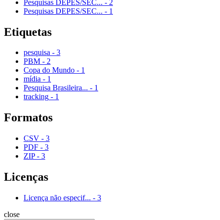
Pesquisas DEPES/SEC...
-
2
Pesquisas DEPES/SEC...
-
1
Etiquetas
pesquisa
-
3
PBM
-
2
Copa do Mundo
-
1
mídia
-
1
Pesquisa Brasileira...
-
1
tracking
-
1
Formatos
CSV
-
3
PDF
-
3
ZIP
-
3
Licenças
Licença não especif...
-
3
close