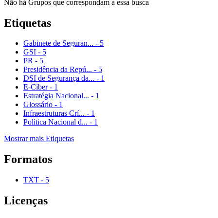
Não há Grupos que correspondam a essa busca
Etiquetas
Gabinete de Seguran...
-
5
GSI
-
5
PR
-
5
Presidência da Repú...
-
5
DSI de Segurança da...
-
1
E-Ciber
-
1
Estratégia Nacional...
-
1
Glossário
-
1
Infraestruturas Crí...
-
1
Política Nacional d...
-
1
Mostrar mais Etiquetas
Formatos
TXT
-
5
Licenças