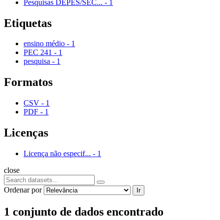
Pesquisas DEPES/SEC...
-
1
Etiquetas
ensino médio
-
1
PEC 241
-
1
pesquisa
-
1
Formatos
CSV
-
1
PDF
-
1
Licenças
Licença não especif...
-
1
close
Ordenar por
Ir
1 conjunto de dados encontrado