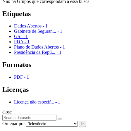
Não há Grupos que correspondam a essa busca
Etiquetas
Dados Abertos
-
1
Gabinete de Seguran...
-
1
GSI
-
1
PDA
-
1
Plano de Dados Abertos
-
1
Presidência da Repú...
-
1
Formatos
PDF
-
1
Licenças
Licença não especif...
-
1
close
Ordenar por
Ir