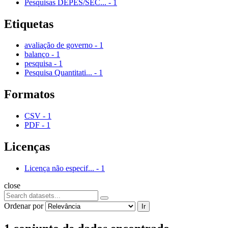
Pesquisas DEPES/SEC...
-
1
Etiquetas
avaliação de governo
-
1
balanço
-
1
pesquisa
-
1
Pesquisa Quantitati...
-
1
Formatos
CSV
-
1
PDF
-
1
Licenças
Licença não especif...
-
1
close
Ordenar por
Ir