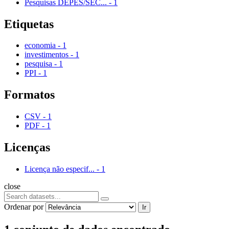
Pesquisas DEPES/SEC...
-
1
Etiquetas
economia
-
1
investimentos
-
1
pesquisa
-
1
PPI
-
1
Formatos
CSV
-
1
PDF
-
1
Licenças
Licença não especif...
-
1
close
Ordenar por
Ir