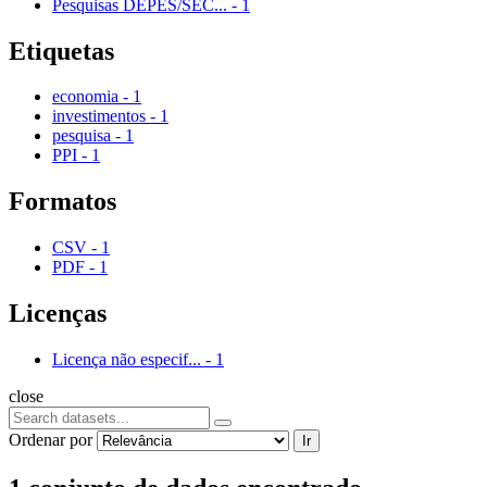
Pesquisas DEPES/SEC...
-
1
Etiquetas
economia
-
1
investimentos
-
1
pesquisa
-
1
PPI
-
1
Formatos
CSV
-
1
PDF
-
1
Licenças
Licença não especif...
-
1
close
Ordenar por
Ir