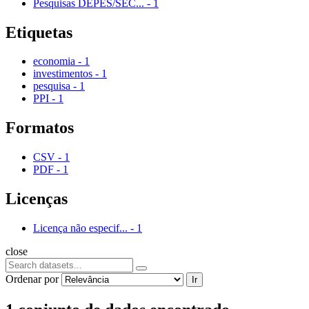
Pesquisas DEPES/SEC...
-
1
Etiquetas
economia
-
1
investimentos
-
1
pesquisa
-
1
PPI
-
1
Formatos
CSV
-
1
PDF
-
1
Licenças
Licença não especif...
-
1
close
Ordenar por
Ir