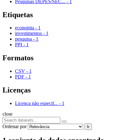
Pesquisas DEPES/SEC...
-
1
Etiquetas
economia
-
1
investimentos
-
1
pesquisa
-
1
PPI
-
1
Formatos
CSV
-
1
PDF
-
1
Licenças
Licença não especif...
-
1
close
Ordenar por
Ir