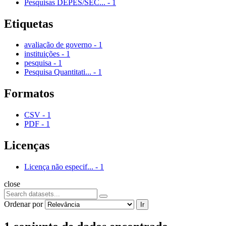
Pesquisas DEPES/SEC...
-
1
Etiquetas
avaliação de governo
-
1
instituições
-
1
pesquisa
-
1
Pesquisa Quantitati...
-
1
Formatos
CSV
-
1
PDF
-
1
Licenças
Licença não especif...
-
1
close
Ordenar por
Ir