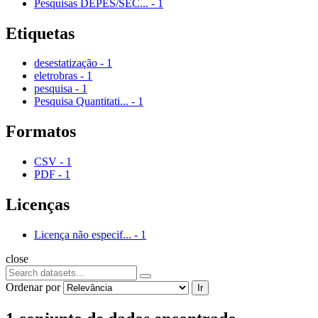
Pesquisas DEPES/SEC...
-
1
Etiquetas
desestatização
-
1
eletrobras
-
1
pesquisa
-
1
Pesquisa Quantitati...
-
1
Formatos
CSV
-
1
PDF
-
1
Licenças
Licença não especif...
-
1
close
Ordenar por
Ir