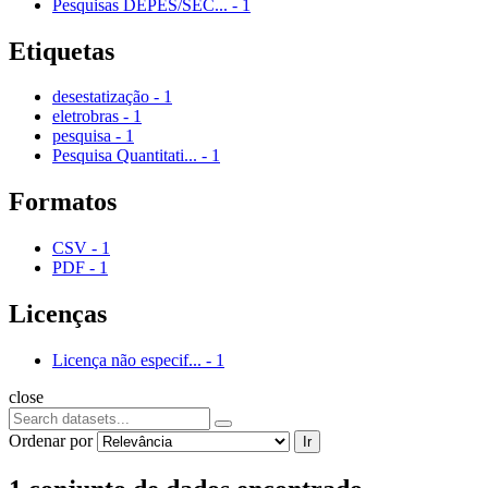
Pesquisas DEPES/SEC...
-
1
Etiquetas
desestatização
-
1
eletrobras
-
1
pesquisa
-
1
Pesquisa Quantitati...
-
1
Formatos
CSV
-
1
PDF
-
1
Licenças
Licença não especif...
-
1
close
Ordenar por
Ir