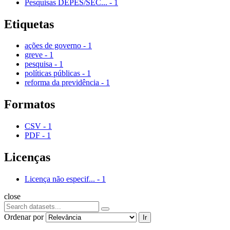
Pesquisas DEPES/SEC...
-
1
Etiquetas
ações de governo
-
1
greve
-
1
pesquisa
-
1
políticas públicas
-
1
reforma da previdência
-
1
Formatos
CSV
-
1
PDF
-
1
Licenças
Licença não especif...
-
1
close
Ordenar por
Ir