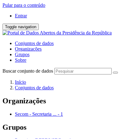
Pular para o conteúdo
Entrar
Toggle navigation
Conjuntos de dados
Organizações
Grupos
Sobre
Buscar conjunto de dados
Início
Conjuntos de dados
Organizações
Secom - Secretaria ...
-
1
Grupos