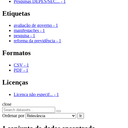
Pesquisas DEPES/SEC...
-
1
Etiquetas
avaliação de governo
-
1
manifestações
-
1
pesquisa
-
1
reforma da previdência
-
1
Formatos
CSV
-
1
PDF
-
1
Licenças
Licença não especif...
-
1
close
Ordenar por
Ir