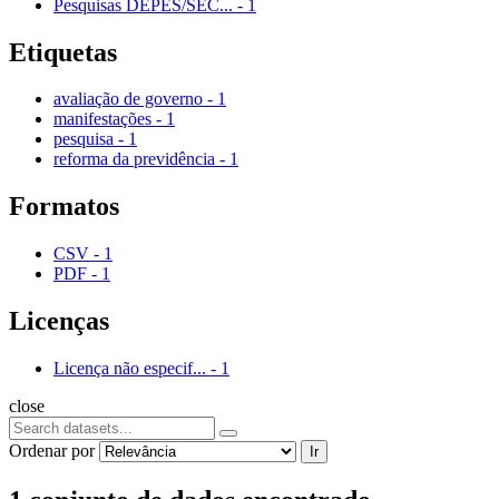
Pesquisas DEPES/SEC...
-
1
Etiquetas
avaliação de governo
-
1
manifestações
-
1
pesquisa
-
1
reforma da previdência
-
1
Formatos
CSV
-
1
PDF
-
1
Licenças
Licença não especif...
-
1
close
Ordenar por
Ir