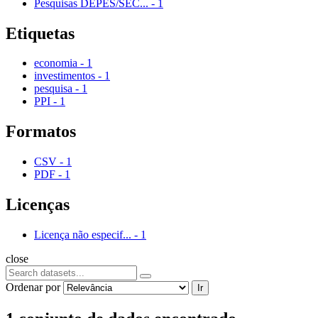
Pesquisas DEPES/SEC...
-
1
Etiquetas
economia
-
1
investimentos
-
1
pesquisa
-
1
PPI
-
1
Formatos
CSV
-
1
PDF
-
1
Licenças
Licença não especif...
-
1
close
Ordenar por
Ir