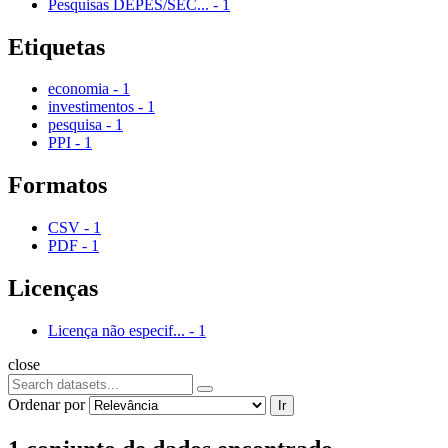
Pesquisas DEPES/SEC...
-
1
Etiquetas
economia
-
1
investimentos
-
1
pesquisa
-
1
PPI
-
1
Formatos
CSV
-
1
PDF
-
1
Licenças
Licença não especif...
-
1
close
Ordenar por
Ir